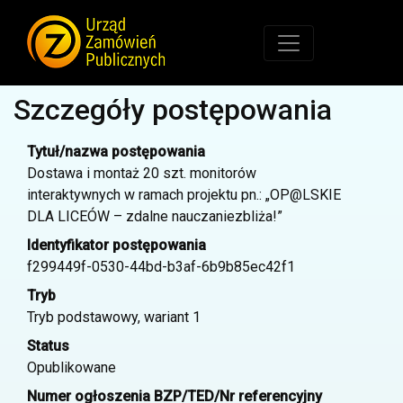
Szczegóły postępowania
Tytuł/nazwa postępowania
Dostawa i montaż 20 szt. monitorów
interaktywnych w ramach projektu pn.: „OP@LSKIE
DLA LICEÓW – zdalne nauczaniezbliża!”
Identyfikator postępowania
f299449f-0530-44bd-b3af-6b9b85ec42f1
Tryb
Tryb podstawowy, wariant 1
Status
Opublikowane
Numer ogłoszenia BZP/TED/Nr referencyjny