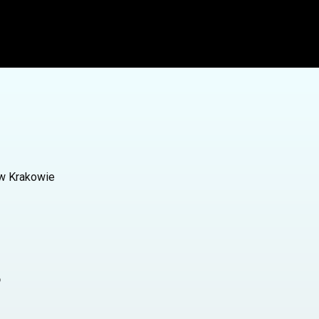
 w Krakowie
o