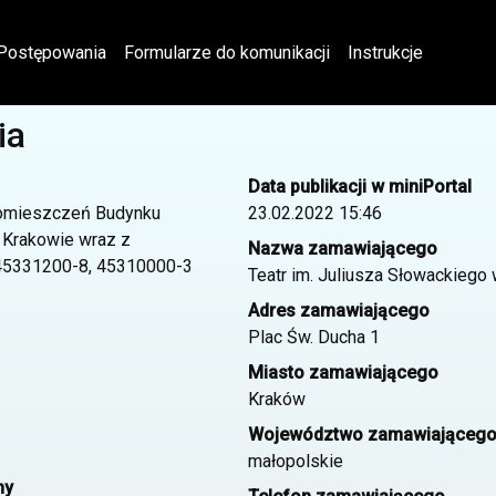
Postępowania
Formularze do komunikacji
Instrukcje
ia
Data publikacji w miniPortal
pomieszczeń Budynku
23.02.2022 15:46
 Krakowie wraz z
Nazwa zamawiającego
, 45331200-8, 45310000-3
Teatr im. Juliusza Słowackiego
Adres zamawiającego
Plac Św. Ducha 1
Miasto zamawiającego
Kraków
Województwo zamawiająceg
małopolskie
ny