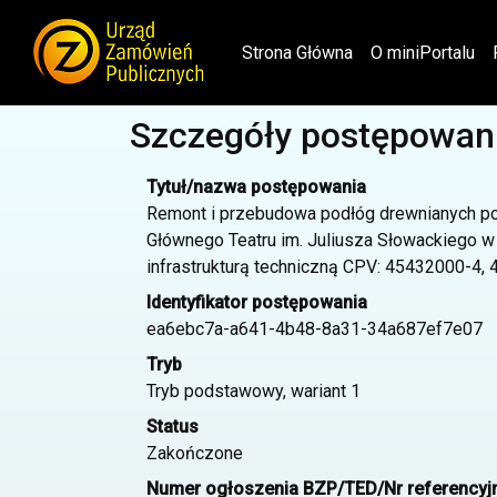
(current)
Strona Główna
O miniPortalu
Szczegóły postępowan
Tytuł/nazwa postępowania
Remont i przebudowa podłóg drewnianych 
Głównego Teatru im. Juliusza Słowackiego w
infrastrukturą techniczną CPV: 45432000-4
Identyfikator postępowania
ea6ebc7a-a641-4b48-8a31-34a687ef7e07
Tryb
Tryb podstawowy, wariant 1
Status
Zakończone
Numer ogłoszenia BZP/TED/Nr referencyj