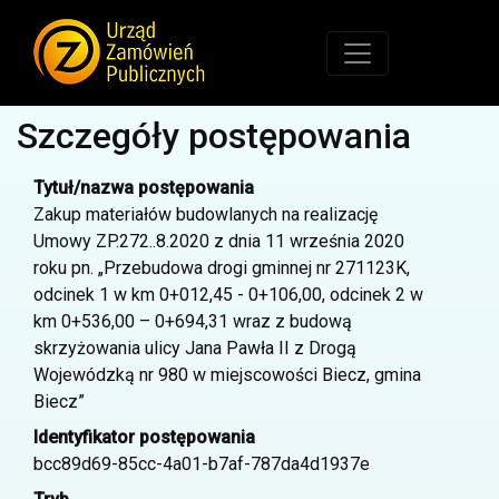
Szczegóły postępowania
Tytuł/nazwa postępowania
Zakup materiałów budowlanych na realizację
Umowy ZP.272..8.2020 z dnia 11 września 2020
roku pn. „Przebudowa drogi gminnej nr 271123K,
odcinek 1 w km 0+012,45 - 0+106,00, odcinek 2 w
km 0+536,00 – 0+694,31 wraz z budową
skrzyżowania ulicy Jana Pawła II z Drogą
Wojewódzką nr 980 w miejscowości Biecz, gmina
Biecz”
Identyfikator postępowania
bcc89d69-85cc-4a01-b7af-787da4d1937e