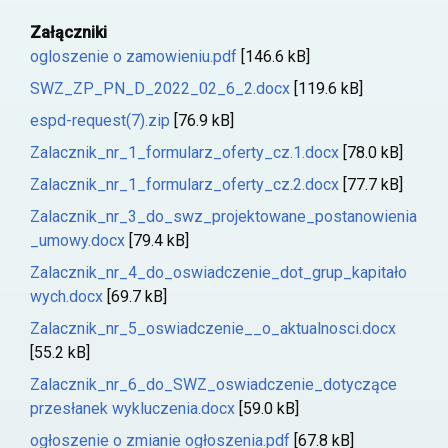
Załączniki
ogloszenie o zamowieniu.pdf
[146.6 kB]
SWZ_ZP_PN_D_2022_02_6_2.docx
[119.6 kB]
espd-request(7).zip
[76.9 kB]
Zalacznik_nr_1_formularz_oferty_cz.1.docx
[78.0 kB]
Zalacznik_nr_1_formularz_oferty_cz.2.docx
[77.7 kB]
Zalacznik_nr_3_do_swz_projektowane_postanowienia
_umowy.docx
[79.4 kB]
Zalacznik_nr_4_do_oswiadczenie_dot_grup_kapitało
wych.docx
[69.7 kB]
Zalacznik_nr_5_oswiadczenie__o_aktualnosci.docx
[55.2 kB]
Zalacznik_nr_6_do_SWZ_oswiadczenie_dotyczące
przesłanek wykluczenia.docx
[59.0 kB]
ogłoszenie o zmianie ogłoszenia.pdf
[67.8 kB]