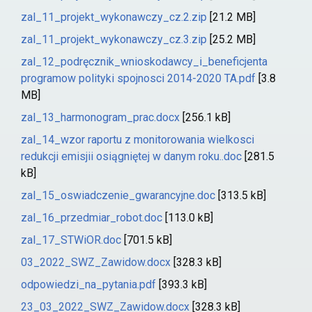
zal_11_projekt_wykonawczy_cz.2.zip
[21.2 MB]
zal_11_projekt_wykonawczy_cz.3.zip
[25.2 MB]
zal_12_podręcznik_wnioskodawcy_i_beneficjenta
programow polityki spojnosci 2014-2020 TA.pdf
[3.8
MB]
zal_13_harmonogram_prac.docx
[256.1 kB]
zal_14_wzor raportu z monitorowania wielkosci
redukcji emisjii osiągniętej w danym roku..doc
[281.5
kB]
zal_15_oswiadczenie_gwarancyjne.doc
[313.5 kB]
zal_16_przedmiar_robot.doc
[113.0 kB]
zal_17_STWiOR.doc
[701.5 kB]
03_2022_SWZ_Zawidow.docx
[328.3 kB]
odpowiedzi_na_pytania.pdf
[393.3 kB]
23_03_2022_SWZ_Zawidow.docx
[328.3 kB]