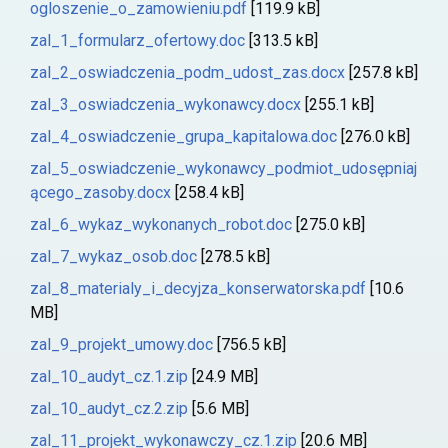
ogloszenie_o_zamowieniu.pdf
[119.9 kB]
zal_1_formularz_ofertowy.doc
[313.5 kB]
zal_2_oswiadczenia_podm_udost_zas.docx
[257.8 kB]
zal_3_oswiadczenia_wykonawcy.docx
[255.1 kB]
zal_4_oswiadczenie_grupa_kapitalowa.doc
[276.0 kB]
zal_5_oswiadczenie_wykonawcy_podmiot_udosępniaj
ącego_zasoby.docx
[258.4 kB]
zal_6_wykaz_wykonanych_robot.doc
[275.0 kB]
zal_7_wykaz_osob.doc
[278.5 kB]
zal_8_materialy_i_decyjza_konserwatorska.pdf
[10.6
MB]
zal_9_projekt_umowy.doc
[756.5 kB]
zal_10_audyt_cz.1.zip
[24.9 MB]
zal_10_audyt_cz.2.zip
[5.6 MB]
zal_11_projekt_wykonawczy_cz.1.zip
[20.6 MB]