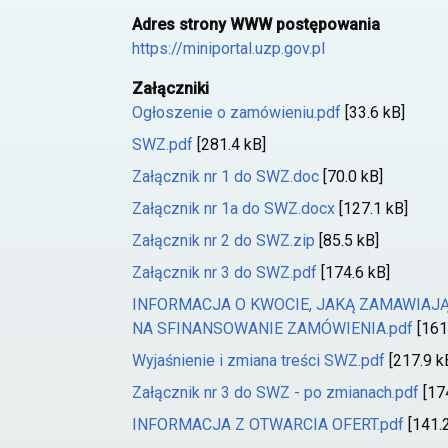
Adres strony WWW postępowania
https://miniportal.uzp.gov.pl
Załączniki
Ogłoszenie o zamówieniu.pdf
[33.6 kB]
SWZ.pdf
[281.4 kB]
Załącznik nr 1 do SWZ.doc
[70.0 kB]
Załącznik nr 1a do SWZ.docx
[127.1 kB]
Załącznik nr 2 do SWZ.zip
[85.5 kB]
Załącznik nr 3 do SWZ.pdf
[174.6 kB]
INFORMACJA O KWOCIE, JAKĄ ZAMAWIAJ
NA SFINANSOWANIE ZAMÓWIENIA.pdf
[161
Wyjaśnienie i zmiana treści SWZ.pdf
[217.9 k
Załącznik nr 3 do SWZ - po zmianach.pdf
[17
INFORMACJA Z OTWARCIA OFERT.pdf
[141.2