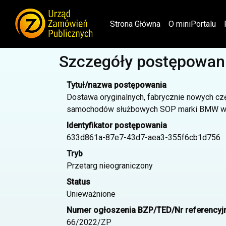
(current)
Strona Główna
O miniPortalu
Szczegóły postępowan
Tytuł/nazwa postępowania
Dostawa oryginalnych, fabrycznie nowych cz
samochodów służbowych SOP marki BMW w 
Identyfikator postępowania
633d861a-87e7-43d7-aea3-355f6cb1d756
Tryb
Przetarg nieograniczony
Status
Unieważnione
Numer ogłoszenia BZP/TED/Nr referencyj
66/2022/ZP