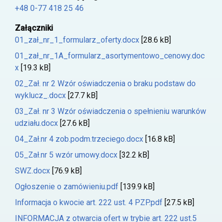
+48 0-77 418 25 46
Załączniki
01_zał_nr_1_formularz_oferty.docx
[28.6 kB]
01_zał_nr_1A_formularz_asortymentowo_cenowy.doc
x
[19.3 kB]
02_Zał. nr 2 Wzór oświadczenia o braku podstaw do
wyklucz_.docx
[27.7 kB]
03_Zał. nr 3 Wzór oświadczenia o spełnieniu warunków
udziału.docx
[27.6 kB]
04_Zał.nr 4 zob.podm.trzeciego.docx
[16.8 kB]
05_Zał.nr 5 wzór umowy.docx
[32.2 kB]
SWZ.docx
[76.9 kB]
Ogłoszenie o zamówieniu.pdf
[139.9 kB]
Informacja o kwocie art. 222 ust. 4 PZP.pdf
[27.5 kB]
INFORMACJA z otwarcia ofert w trybie art. 222 ust.5