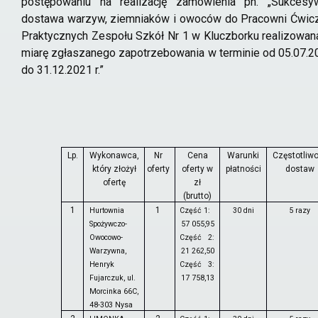
postępowaniu na realizację zamówienia pn. „Sukcesy
dostawa warzyw, ziemniaków i owoców do Pracowni Ćwic
Praktycznych Zespołu Szkół Nr 1 w Kluczborku realizowan
miarę zgłaszanego zapotrzebowania w terminie od 05.07.2
do 31.12.2021 r.”
Lp.
Wykonawca,
Nr
Cena
Warunki
Częstotliw
który złożył
oferty
oferty w
płatności
dostaw
ofertę
zł
(brutto)
1
1
Hurtownia
Część 1:
30 dni
5 razy
Spożywczo-
57 055,95
Owocowo-
Część 2:
Warzywna,
21 262,50
Henryk
Część 3:
Fujarczuk, ul.
17 758,13
Morcinka 66C,
48-303 Nysa