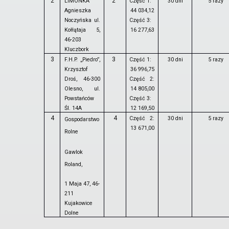
2
2
LIMONKA
Część 1:
30 dni
5 razy
Agnieszka
44 034,12
Noczyńska ul.
Część 3:
Kołłątaja 5,
16 277,63
46-203
Kluczbork
3
3
F.H.P. „Piedro”,
Część 1:
30 dni
5 razy
Krzysztof
36 996,75
Droś, 46-300
Część 2:
Olesno, ul.
14 805,00
Powstańców
Część 3:
Śl. 14A
12 169,50
4
4
Część 2:
30 dni
5 razy
Gospodarstwo
13 671,00
Rolne
Gawlok
Roland,
1 Maja 47, 46-
211
Kujakowice
Dolne