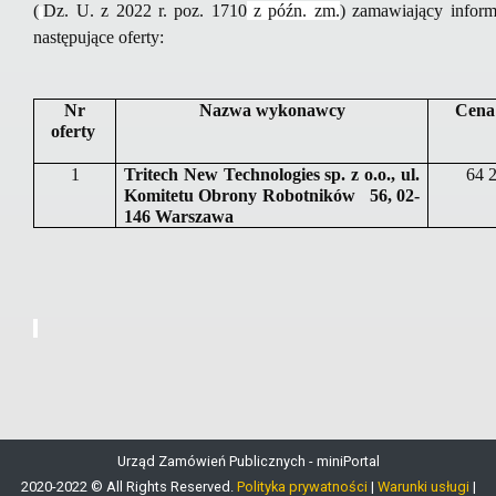
(
Dz. U. z 2022 r. poz. 1710
z późn. zm.
)
zamawiający inform
następujące oferty:
Nr
Nazwa wykonawcy
Cena
oferty
1
Tritech New Technologies sp. z o.o., ul.
64 
Komitetu Obrony Robotników 56, 02-
146 Warszawa
Urząd Zamówień Publicznych - miniPortal
2020-2022 © All Rights Reserved.
Polityka prywatności
|
Warunki usługi
|