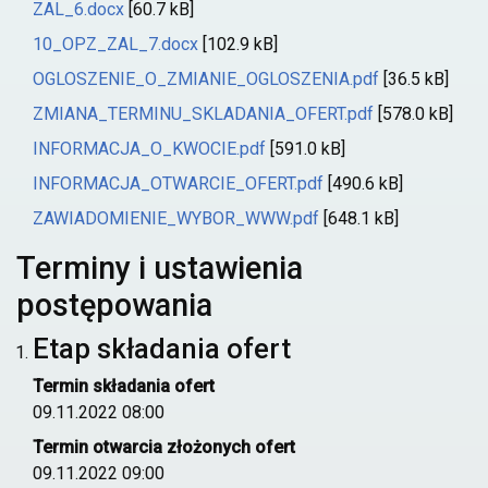
ZAL_6.docx
[60.7 kB]
10_OPZ_ZAL_7.docx
[102.9 kB]
OGLOSZENIE_O_ZMIANIE_OGLOSZENIA.pdf
[36.5 kB]
ZMIANA_TERMINU_SKLADANIA_OFERT.pdf
[578.0 kB]
INFORMACJA_O_KWOCIE.pdf
[591.0 kB]
INFORMACJA_OTWARCIE_OFERT.pdf
[490.6 kB]
ZAWIADOMIENIE_WYBOR_WWW.pdf
[648.1 kB]
Terminy i ustawienia
postępowania
Etap składania ofert
Termin składania ofert
09.11.2022 08:00
Termin otwarcia złożonych ofert
09.11.2022 09:00