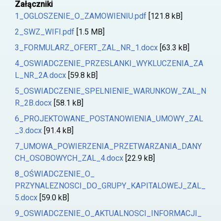
Załączniki
1_OGLOSZENIE_O_ZAMOWIENIU.pdf
[121.8 kB]
2_SWZ_WIFI.pdf
[1.5 MB]
3_FORMULARZ_OFERT_ZAL_NR_1.docx
[63.3 kB]
4_OSWIADCZENIE_PRZESLANKI_WYKLUCZENIA_ZA
L_NR_2A.docx
[59.8 kB]
5_OSWIADCZENIE_SPELNIENIE_WARUNKOW_ZAL_N
R_2B.docx
[58.1 kB]
6_PROJEKTOWANE_POSTANOWIENIA_UMOWY_ZAL
_3.docx
[91.4 kB]
7_UMOWA_POWIERZENIA_PRZETWARZANIA_DANY
CH_OSOBOWYCH_ZAL_4.docx
[22.9 kB]
8_OŚWIADCZENIE_O_
PRZYNALEZNOSCI_DO_GRUPY_KAPITALOWEJ_ZAL_
5.docx
[59.0 kB]
9_OSWIADCZENIE_O_AKTUALNOSCI_INFORMACJI_