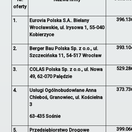
oferty
396.13
1.
Eurovia Polska S.A.. Bielany
Wrocławskie, ul. Irysowa 1, 55-040
Kobierzyce
393.10
2.
Berger Bau Polska Sp. z o.o., ul.
Szczecińska 11, 54-517 Wrocław
529.28
3.
COLAS Polska Sp. z o.o., ul. Nowa
49, 62-070 Palędzie
373.73
4.
Usługi Ogólnobudowlane Anna
Chleboś, Granowiec, ul. Kościelna
3
63-435 Sośnie
399.06
5.
Przedsiębiorstwo Drogowe