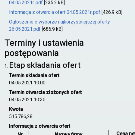
04.05.2021r..pdf
[235.2 kB]
Informacja z otwarcia ofert 04.05.2021r..pdf
[426.9 kB]
Ogłoszenie o wyborze najkorzystniejszej oferty
26.05.2021.pdf
[686.9 kB]
Terminy i ustawienia
postępowania
Etap składania ofert
Termin składania ofert
04.05.2021 10:00
Termin otwarcia złożonych ofert
04.05.2021 10:30
Kwota
515.786,28
Informacja z otwarcia ofert
Cena net
Nr.
Nazwa firmy