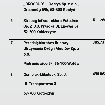
,,DROGBUD” – Gostyń Sp. z o.o.,
Grabonóg 69b, 63-800 Gostyń
511.26
6.
Strabag Infrastruktura Południe
Sp. Z O.O. Wysoka Ul. Lipowa 5a
52-200 Kobierzyce
385.73
7.
Przedsiębiorstwo Budowy i
Utrzymania Dróg i Mostów Sp. z
o.o.
Piotroniowice 54, 56-100 Wołów
496.86
8.
Gembiak-Mikstacki Sp. J.
Ul. Transportowa 3
63-700 Krotoszyn