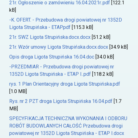
21r. Ogłoszenie o zamówieniu 16.04.2021r..pdf
[122.1
kB]
-K. OFERT. - Przebudowa drogi powiatowej nr 1352D
Ligota Strupińska - ETAP.pdf
[115.3 kB]
21r. SWZ Ligota Strupińska.docx.docx
[51.2 kB]
21r. Wzór umowy Ligota Strupińska.docx.docx
[34.9 kB]
Opis droga Ligota Strupińska 16.04.doc
[34.0 kB]
-PRZEDMIAR - Przebudowa drogi powiatowej nr
1352D Ligota Strupińska - ETAP I..pdf
[118.2 kB]
rys. 1 Plan Orientacyjny droga Ligota Strupińska.pdf
[1.0 MB]
Rys. nr 2 PZT droga Ligota Strupińska 16.04.pdf
[1.7
MB]
SPECYFIKACJA TECHNICZNA WYKONANIA I ODBORU
ROBÓT BUDOWLANYCH CAŁOŚĆ Przebudowa drogi
powiatowej nr 1352D Ligota Strupińska - ETAP I.docx