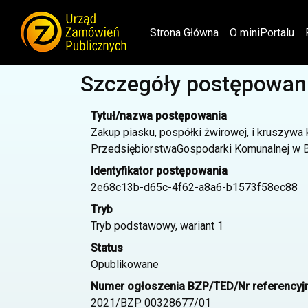
(current)
Strona Główna
O miniPortalu
Szczegóły postępowan
Tytuł/nazwa postępowania
Zakup piasku, pospółki żwirowej, i kruszywa
PrzedsiębiorstwaGospodarki Komunalnej w Bi
Identyfikator postępowania
2e68c13b-d65c-4f62-a8a6-b1573f58ec88
Tryb
Tryb podstawowy, wariant 1
Status
Opublikowane
Numer ogłoszenia BZP/TED/Nr referencyj
2021/BZP 00328677/01