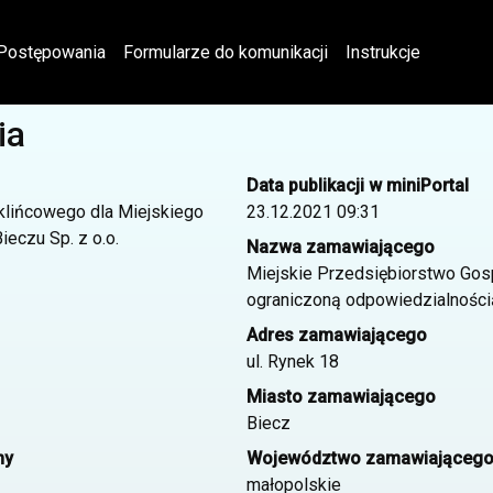
Postępowania
Formularze do komunikacji
Instrukcje
ia
Data publikacji w miniPortal
 klińcowego dla Miejskiego
23.12.2021 09:31
eczu Sp. z o.o.
Nazwa zamawiającego
Miejskie Przedsiębiorstwo Gos
ograniczoną odpowiedzialności
Adres zamawiającego
ul. Rynek 18
Miasto zamawiającego
Biecz
ny
Województwo zamawiająceg
małopolskie