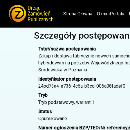
(current)
Strona Główna
O miniPortalu
Szczegóły postępowan
Tytuł/nazwa postępowania
Zakup i dostawa fabrycznie nowych samoch
hybrydowym na potrzeby Wojewódzkiego Ins
Środowiska w Poznaniu
Identyfikator postępowania
24bd73a4-e736-4c6a-b3cd-006a08fadef0
Tryb
Tryb podstawowy, wariant 1
Status
Opublikowane
Numer ogłoszenia BZP/TED/Nr referencyj