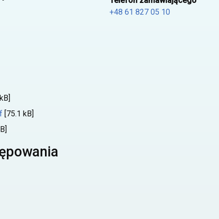
Telefon zamawiającego
+48 61 827 05 10
kB]
f
[75.1 kB]
B]
tępowania