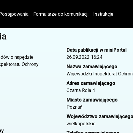
Postępowania
Formularze do komunikacji
Instrukcje
ia
Data publikacji w miniPortal
odów o napędzie
26.09.2022 16:24
pektoratu Ochrony
Nazwa zamawiającego
Wojewódzki Inspektorat Ochro
Adres zamawiającego
Czarna Rola 4
Miasto zamawiającego
Poznań
Województwo zamawiająceg
wielkopolskie
ny