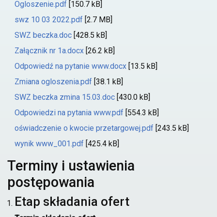
Ogloszenie.pdf
[150.7 kB]
swz 10 03 2022.pdf
[2.7 MB]
SWZ beczka.doc
[428.5 kB]
Załącznik nr 1a.docx
[26.2 kB]
Odpowiedź na pytanie www.docx
[13.5 kB]
Zmiana ogloszenia.pdf
[38.1 kB]
SWZ beczka zmina 15.03.doc
[430.0 kB]
Odpowiedzi na pytania www.pdf
[554.3 kB]
oświadczenie o kwocie przetargowej.pdf
[243.5 kB]
wynik www_001.pdf
[425.4 kB]
Terminy i ustawienia
postępowania
Etap składania ofert